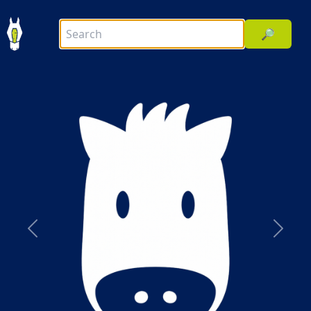
🔎
前へ
次へ