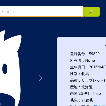
🔎
登録番号：59829
所有者：None
生年月日：2016/04/
性別：牝馬
品種：サラブレッド(T
次へ
産地：北海道
内国産証明：True
毛色：青鹿毛