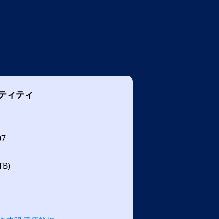
ティティ
07
B)