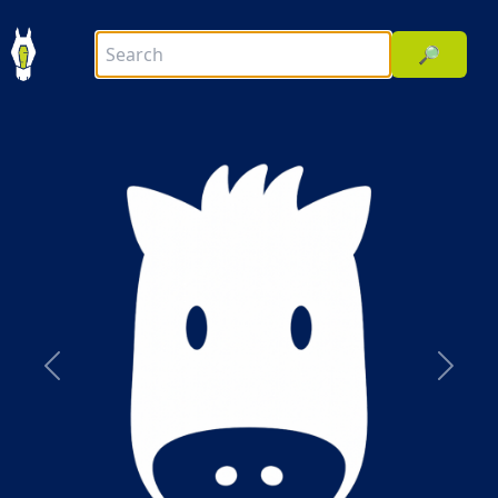
🔎
前へ
次へ