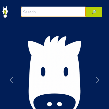
🔎
前へ
次へ