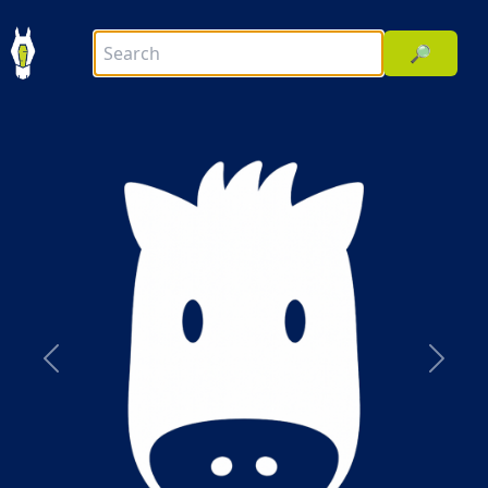
🔎
前へ
次へ