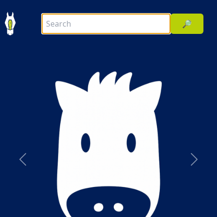
🔎
前へ
次へ