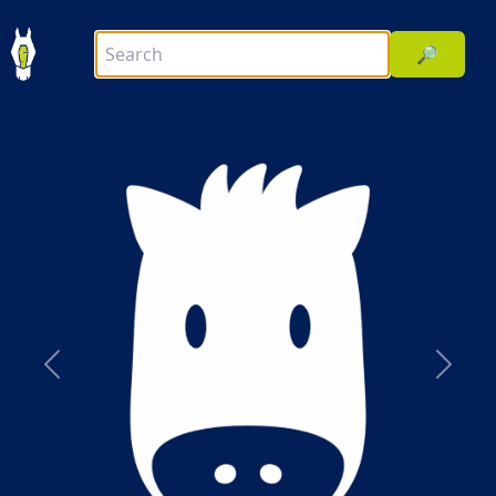
🔎
前へ
次へ