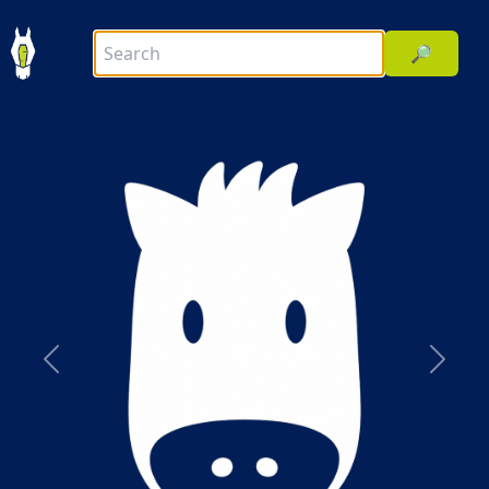
🔎
前へ
次へ