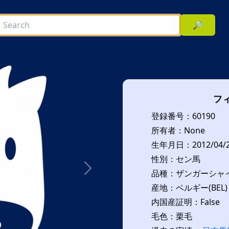
🔎
フ
登録番号：60190
所有者：None
生年月日：2012/04/
性別：セン馬
品種：ザンガーシャイド
次へ
産地：ベルギー(BEL)
内国産証明：False
毛色：栗毛