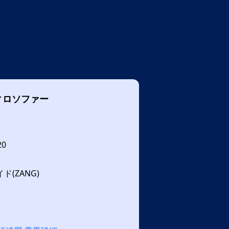
ィロソファー
20
(ZANG)