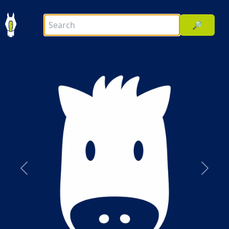
🔎
前へ
次へ