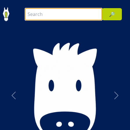
🔎
前へ
次へ