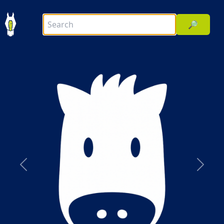
🔎
前へ
次へ