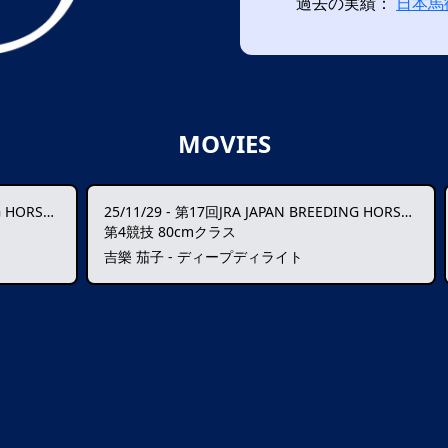
過去の実績：
日本馬
MOVIES
SE SHOW
25/11/29
-
第17回JRA JAPAN BREEDING HORSE SHOW
第4競技 80cmクラス
吉樂 茄子 - ディープディライト