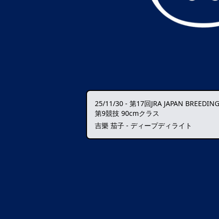
25/11/30
-
第17回JRA JAPAN BREEDING HOR
第9競技 90cmクラス
吉樂 茄子 - ディープディライト
データ読込中・・・️