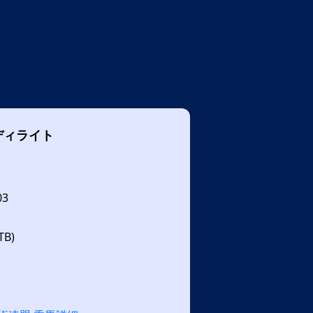
ディライト
03
B)