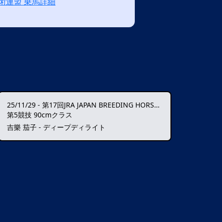
術連盟 乗馬詳細
25/11/29
-
第17回JRA JAPAN BREEDING HORSE SHOW
第5競技 90cmクラス
吉樂 茄子 - ディープディライト