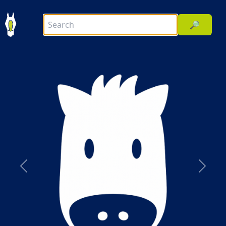
🔎
前へ
次へ