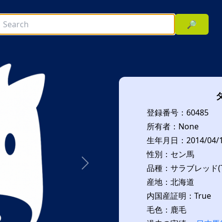
🔎
登録番号：60485
所有者：None
生年月日：2014/04/
性別：セン馬
品種：サラブレッド(T
次へ
産地：北海道
内国産証明：True
毛色：鹿毛