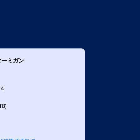
ターミガン
14
B)