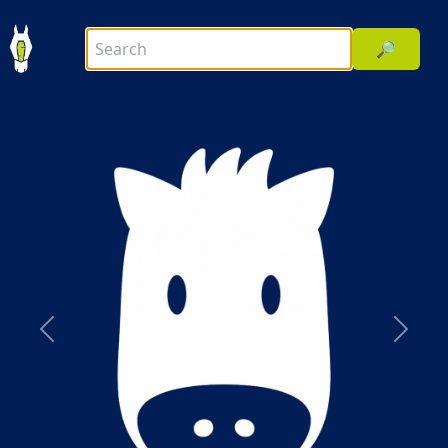
🔎
前へ
次へ