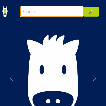
🔎
前へ
次へ