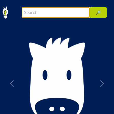
🔎
前へ
次へ