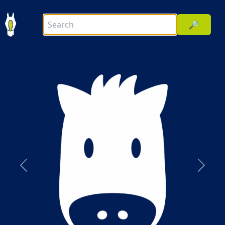
🔎
前へ
次へ