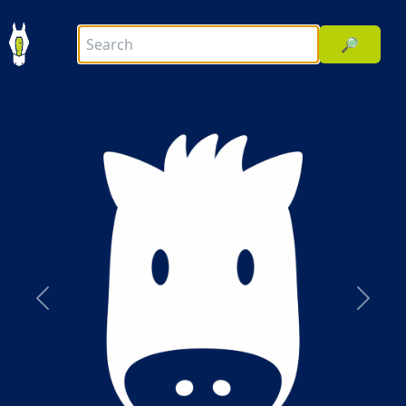
🔎
前へ
次へ