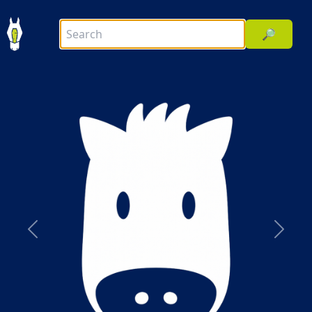
🔎
前へ
次へ