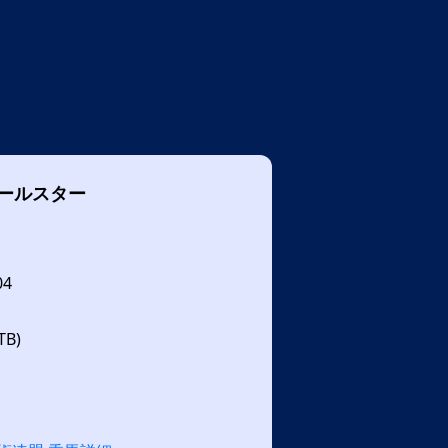
ールスター
04
B)