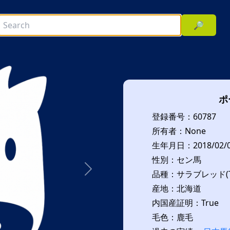
🔎
ポ
登録番号：60787
所有者：None
生年月日：2018/02/
性別：セン馬
品種：サラブレッド(T
次へ
産地：北海道
内国産証明：True
毛色：鹿毛