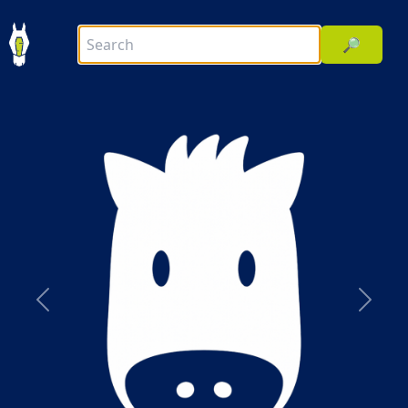
🔎
前へ
次へ