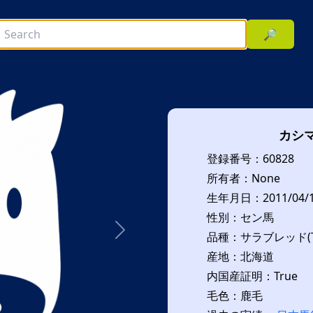
🔎
カシ
登録番号：60828
所有者：None
生年月日：2011/04/
性別：セン馬
品種：サラブレッド(T
次へ
産地：北海道
内国産証明：True
毛色：鹿毛