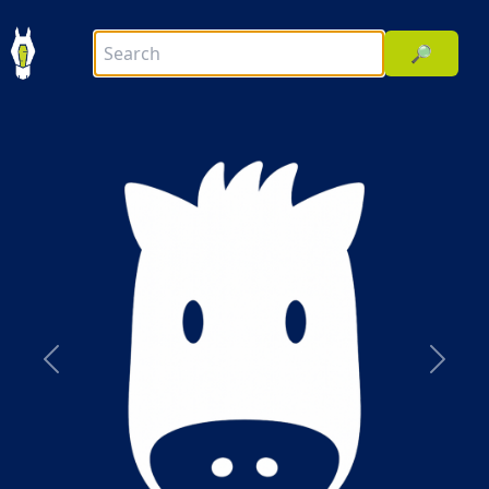
🔎
前へ
次へ