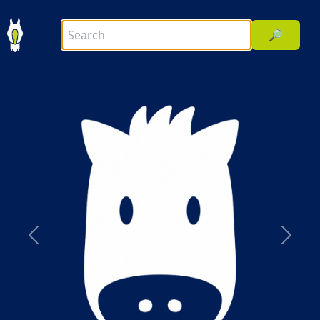
🔎
前へ
次へ