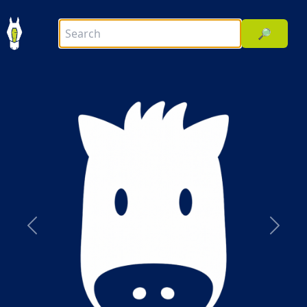
🔎
前へ
次へ