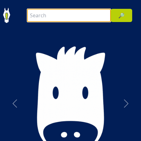
🔎
前へ
次へ