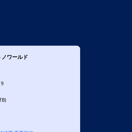
トノワールド
19
B)