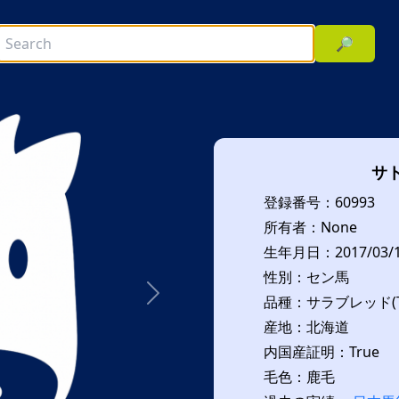
🔎
サ
登録番号：60993
所有者：None
生年月日：2017/03/
性別：セン馬
品種：サラブレッド(T
次へ
産地：北海道
内国産証明：True
毛色：鹿毛