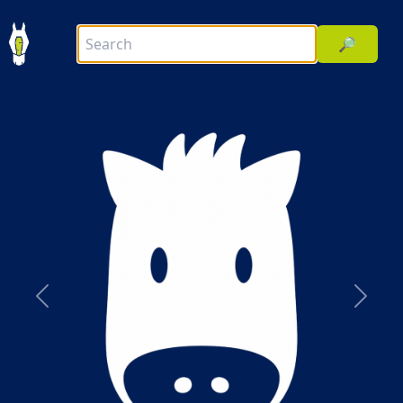
🔎
前へ
次へ