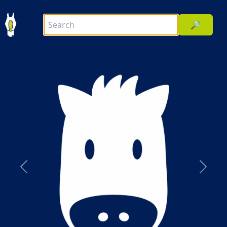
🔎
前へ
次へ