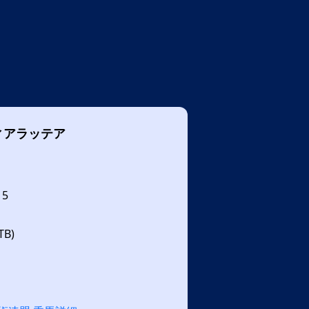
ィアラッテア
15
B)