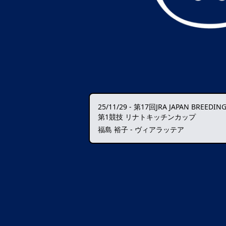
25/11/29
-
第17回JRA JAPAN BREEDING HOR
第1競技 リナトキッチンカップ
福島 裕子 - ヴィアラッテア
データ読込中・・・️