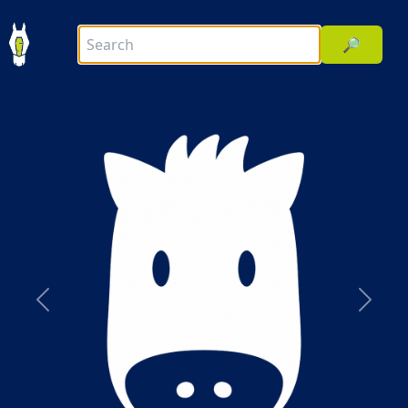
🔎
前へ
次へ