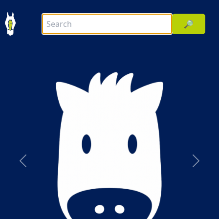
🔎
前へ
次へ