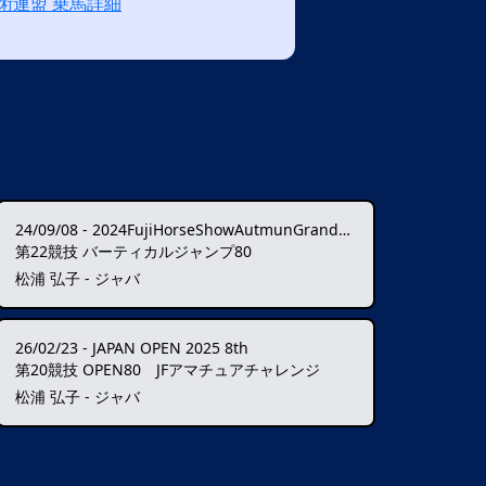
術連盟 乗馬詳細
24/09/08
-
2024FujiHorseShowAutmunGrandPrixCSI1*-W★★★★
第22競技 バーティカルジャンプ80
松浦 弘子 - ジャバ
26/02/23
-
JAPAN OPEN 2025 8th
第20競技 OPEN80 JFアマチュアチャレンジ
松浦 弘子 - ジャバ