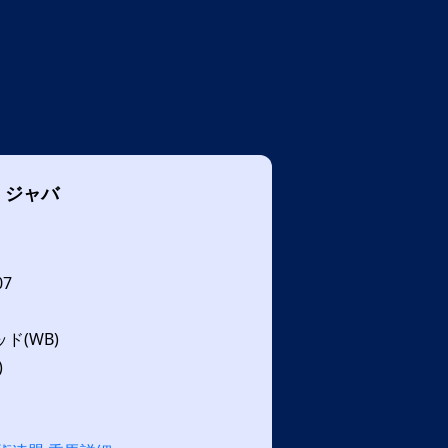
ジャバ
07
ド(WB)
)