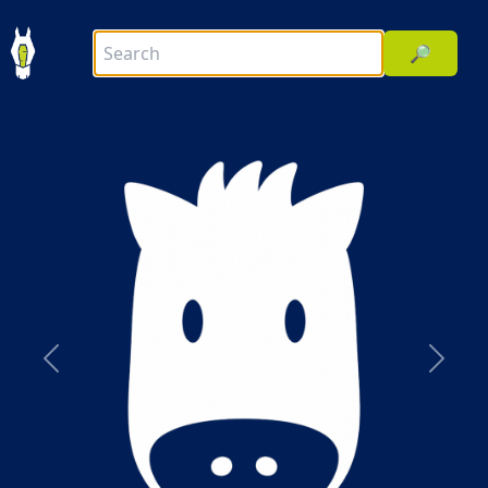
🔎
前へ
次へ