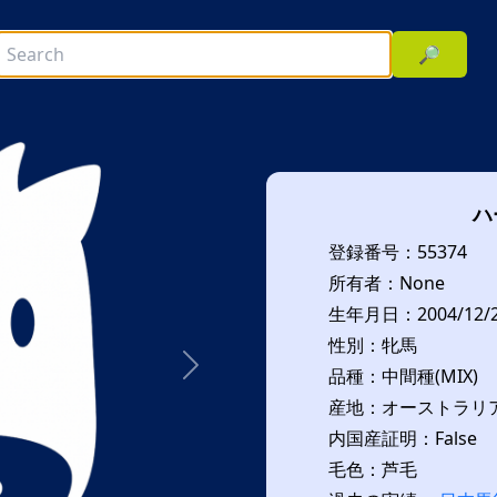
🔎
ハ
登録番号：55374
所有者：None
生年月日：2004/12/
性別：牝馬
品種：中間種(MIX)
次へ
産地：オーストラリア(
内国産証明：False
毛色：芦毛