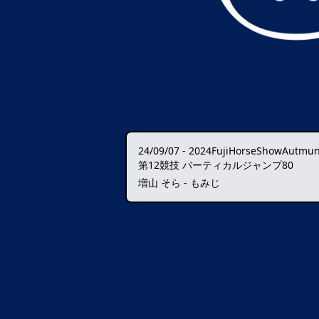
24/09/07
-
2024FujiHorseShowAutmunGrandPrixCS
第12競技 バーティカルジャンプ80
増山 そら - もみじ
データ読込中・・・️