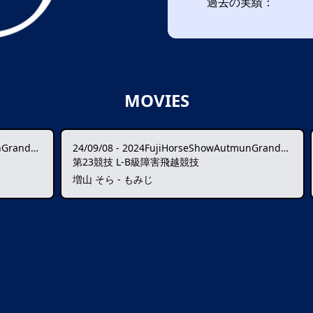
過去の実績：
MOVIES
I1*-W★★★★
24/09/08
-
2024FujiHorseShowAutmunGrandPrixCSI1*-W★★★★
第23競技 L-B級障害飛越競技
増山 そら - もみじ