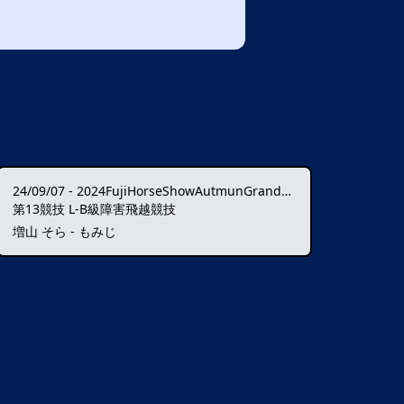
24/09/07
-
2024FujiHorseShowAutmunGrandPrixCSI1*-W★★★★
第13競技 L-B級障害飛越競技
増山 そら - もみじ