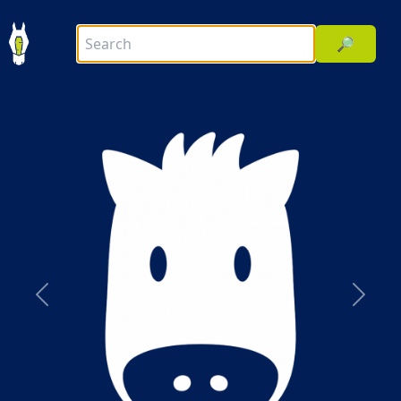
🔎
前へ
次へ