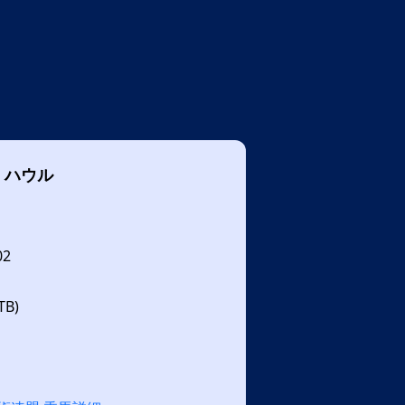
ハウル
02
B)