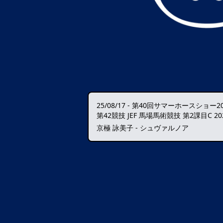
25/08/17
-
第40回サマーホースショー20
第42競技 JEF 馬場馬術競技 第2課目C 20
京極 詠美子 - シュヴァルノア
データ読込中・・・️