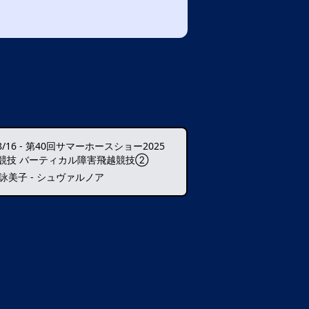
8/16
-
第40回サマーホースショー2025
9競技 バーティカル障害飛越競技②
 詠美子 - シュヴァルノア