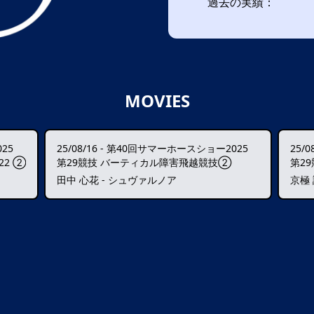
過去の実績：
MOVIES
25
25/08/16
-
第40回サマーホースショー2025
25/0
22 ②
第29競技 バーティカル障害飛越競技②
第2
田中 心花 - シュヴァルノア
京極