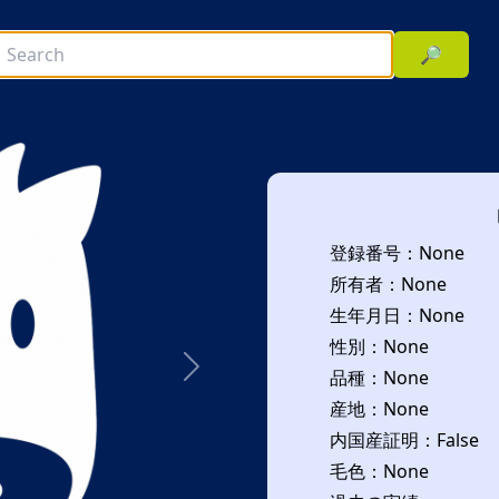
🔎
登録番号：None
所有者：None
生年月日：None
性別：None
品種：None
次へ
産地：None
内国産証明：False
毛色：None