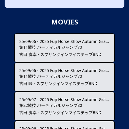
MOVIES
25/09/06
-
2025 Fuji Horse Show Autumn Grand Prix ★★★★
第11競技 バーティカルジャンプ70
古田 慶幸 - スプリングインマイステップBND
25/09/06
-
2025 Fuji Horse Show Autumn Grand Prix ★★★★
第11競技 バーティカルジャンプ70
古田 咲 - スプリングインマイステップBND
25/09/07
-
2025 Fuji Horse Show Autumn Grand Prix ★★★★
第22競技 バーティカルジャンプ80
古田 慶幸 - スプリングインマイステップBND
25/09/06
-
2025 Fuji Horse Show Autumn Grand Prix ★★★★