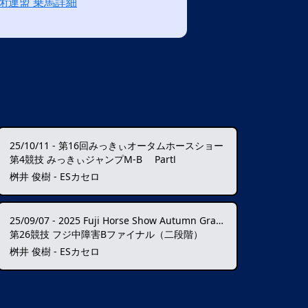
術連盟 乗馬詳細
25/10/11
-
第16回みっきぃオータムホースショー
第4競技 みっきぃジャンプM-B PartⅠ
桝井 俊樹 - ESカセロ
25/09/07
-
2025 Fuji Horse Show Autumn Grand Prix ★★★★
第26競技 フジ中障害Bファイナル（二段階）
桝井 俊樹 - ESカセロ