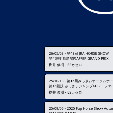
26/05/03
-
第48回 JRA HORSE SHOW
第4競技 髙島屋PIAFFER GRAND PRIX
桝井 俊樹 - ESカセロ
25/10/13
-
第16回みっきぃオータムホ
第16競技 みっきぃジャンプM-B ファ
桝井 俊樹 - ESカセロ
25/09/06
-
2025 Fuji Horse Show Autumn Grand 