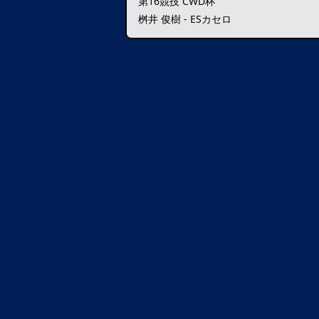
第16競技 CWD杯
桝井 俊樹 - ESカセロ
データ読込中・・・️