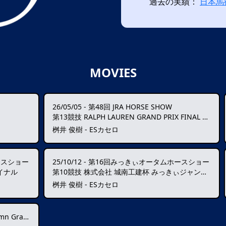
過去の実績：
日本馬
MOVIES
26/05/05
-
第48回 JRA HORSE SHOW
第13競技 RALPH LAUREN GRAND PRIX FINAL 150cmクラス
桝井 俊樹 - ESカセロ
ースショー
25/10/12
-
第16回みっきぃオータムホースショー
イナル
第10競技 株式会社 城南工建杯 みっきぃジャンプM-B PartⅡ
桝井 俊樹 - ESカセロ
Prix ★★★★