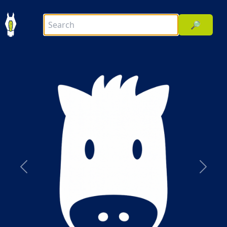
🔎
前へ
次へ