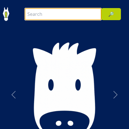
🔎
前へ
次へ