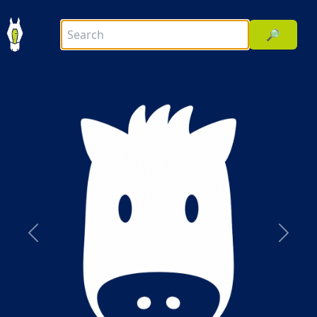
🔎
前へ
次へ