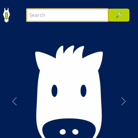
🔎
前へ
次へ