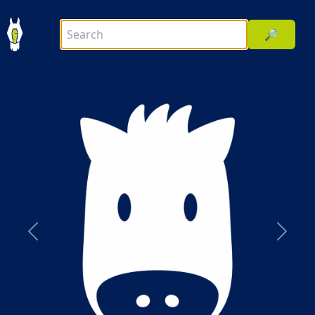
🔎
前へ
次へ