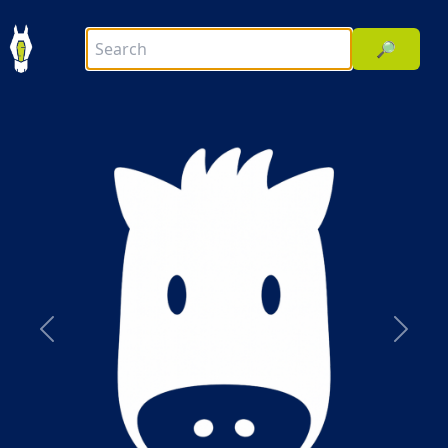
🔎
前へ
次へ